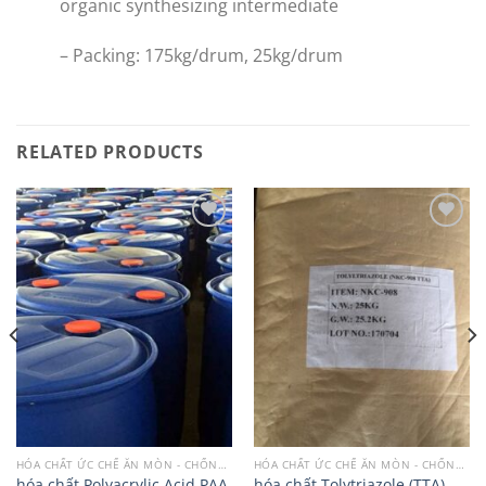
organic synthesizing intermediate
– Packing: 175kg/drum, 25kg/drum
RELATED PRODUCTS
Add to
Add to
wishlist
wishlist
HÓA CHẤT ỨC CHẾ ĂN MÒN - CHỐNG CÁU CẶN - DIỆT KHUẨN - RÊU TẢO
HÓA CHẤT ỨC CHẾ ĂN MÒN - CHỐNG CÁU CẶN - DIỆT KHUẨN - RÊU TẢO
hóa chất Polyacrylic Acid PAA
hóa chất Tolytriazole (TTA)