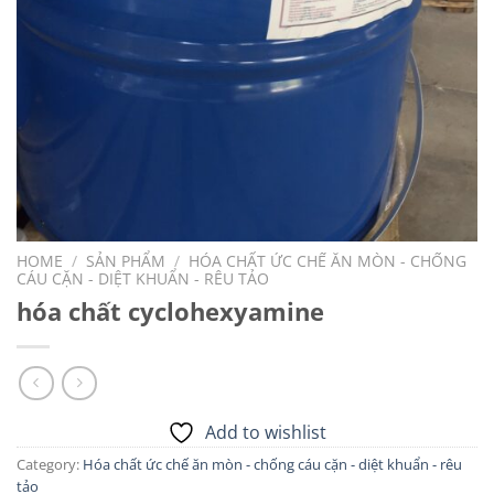
HOME
/
SẢN PHẨM
/
HÓA CHẤT ỨC CHẾ ĂN MÒN - CHỐNG
CÁU CẶN - DIỆT KHUẨN - RÊU TẢO
hóa chất cyclohexyamine
Add to wishlist
Category:
Hóa chất ức chế ăn mòn - chống cáu cặn - diệt khuẩn - rêu
tảo