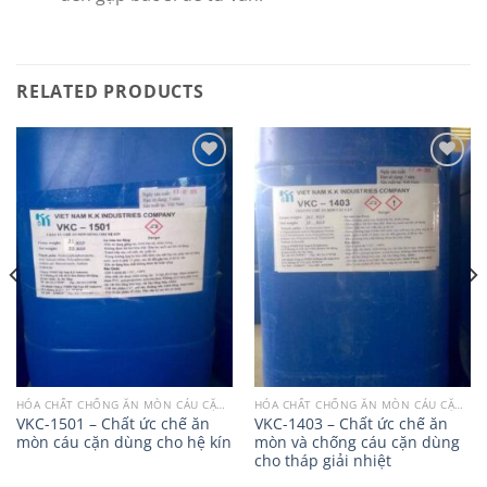
RELATED PRODUCTS
Add to
Add to
wishlist
wishlist
HÓA CHẤT CHỐNG ĂN MÒN CÁU CẶN THÁP GIẢI NHIỆT CHILLER - LÒ HƠI
HÓA CHẤT CHỐNG ĂN MÒN CÁU CẶN THÁP GIẢI NHIỆT CHILLER - LÒ HƠI
VKC-1501 – Chất ức chế ăn
VKC-1403 – Chất ức chế ăn
mòn cáu cặn dùng cho hệ kín
mòn và chống cáu cặn dùng
cho tháp giải nhiệt